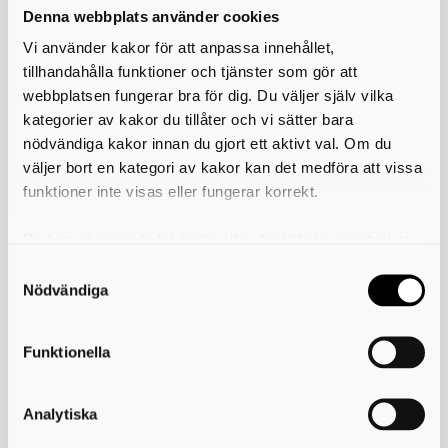
Denna webbplats använder cookies
Vi använder kakor för att anpassa innehållet,
tillhandahålla funktioner och tjänster som gör att
webbplatsen fungerar bra för dig. Du väljer själv vilka
kategorier av kakor du tillåter och vi sätter bara
nödvändiga kakor innan du gjort ett aktivt val. Om du
Fritidsgårdarna i Skövde
väljer bort en kategori av kakor kan det medföra att vissa
funktioner inte visas eller fungerar korrekt.
Välkommen till alla våra mötesplatser!
Du kan när som helst ändra eller dra tillbaka samtycket
Nyheter
för vilka kakor du tillåter. Det görs på vår sida om
användning av kakor som du hittar längst ner på sidan
Nödvändiga
Sommarkvällar i Helensparken
Funktionella
22 juni 2026
AKTUELLT KULTUR I SKÖVDE
Ta med picknickfilten och slå dig ner i
Helensparken i augusti – varje tisdagkväll
Analytiska
bjuds det på kostnadsfria konserter mitt i