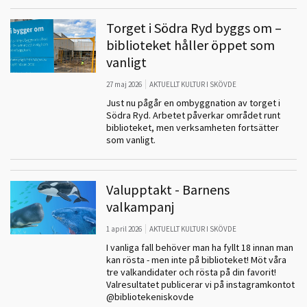
Torget i Södra Ryd byggs om –
biblioteket håller öppet som
vanligt
27 maj 2026
AKTUELLT KULTUR I SKÖVDE
Just nu pågår en ombyggnation av torget i
Södra Ryd. Arbetet påverkar området runt
biblioteket, men verksamheten fortsätter
som vanligt.
Valupptakt - Barnens
valkampanj
1 april 2026
AKTUELLT KULTUR I SKÖVDE
I vanliga fall behöver man ha fyllt 18 innan man
kan rösta - men inte på biblioteket! Möt våra
tre valkandidater och rösta på din favorit!
Valresultatet publicerar vi på instagramkontot
@bibliotekeniskovde