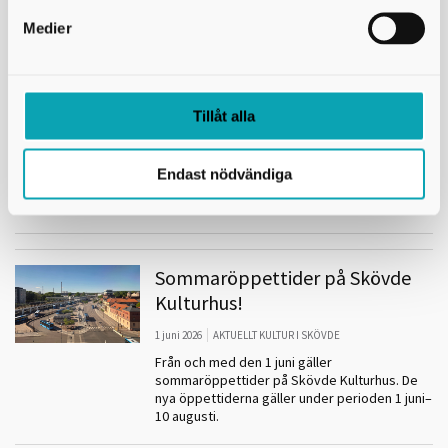
Skövde!
Medier
Konstvandringar i Skövde
17 juni 2026
SKÖVDE KULTURHUS
Tillåt alla
Sommarens populära konstvandringar är
tillbaka för trettonde året i rad. Nu fortsätter
dialogen kring konsten i våra offentliga rum
Endast nödvändiga
med nya rutter och gästspel - till fots, på hjul
och med inbjudna konstnärer!
Sommaröppettider på Skövde
Kulturhus!
1 juni 2026
AKTUELLT KULTUR I SKÖVDE
Från och med den 1 juni gäller
sommaröppettider på Skövde Kulturhus. De
nya öppettiderna gäller under perioden 1 juni–
10 augusti.