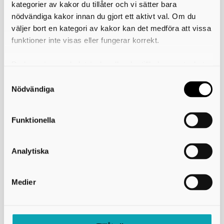
kategorier av kakor du tillåter och vi sätter bara
Skövde stadshus
Fredsgatan 4
nödvändiga kakor innan du gjort ett aktivt val. Om du
541 83 Skövde
väljer bort en kategori av kakor kan det medföra att vissa
funktioner inte visas eller fungerar korrekt.
Kontaktcenter:
0500-49 80 00
Felanmälan dygnet runt:
0500 - 49 97 00
E-post:
skovdekommun@skovde.se
Du kan när som helst ändra eller dra tillbaka samtycket
för vilka kakor du tillåter. Det görs på vår sida om
användning av kakor som du hittar längst ner på sidan
Nödvändiga
Länkar och information
Tillgänglighetsdatabasen
Funktionella
Skövde kommuns pressrum
Skövde kommuns hemsida
Analytiska
Tillgänglighetsredogörelse
Användning av kakor (cookies)
Medier
Följ Skövde kommun