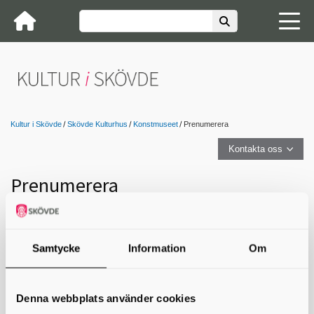
Kultur i Skövde
Skövde Kulturhus
Konstmuseet
Prenumerera
Kontakta oss
Prenumerera
Anmäl dig till Konstmuseets nyhetsbrev!
E-post: *
Sms-nummer
Samtycke
Information
Om
Jag godkänner att mina uppgifter används för utskick av
nyhetsbrev och inbjudningar.
För mer information,
läs vår integritetspolicy
.
Denna webbplats använder cookies
Prenumerera