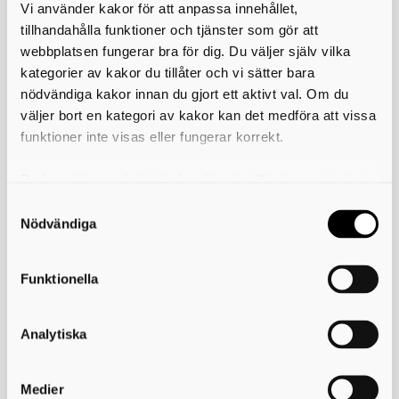
Skriv ut
Vi använder kakor för att anpassa innehållet,
tillhandahålla funktioner och tjänster som gör att
webbplatsen fungerar bra för dig. Du väljer själv vilka
kategorier av kakor du tillåter och vi sätter bara
Kontakta oss
nödvändiga kakor innan du gjort ett aktivt val. Om du
väljer bort en kategori av kakor kan det medföra att vissa
Kultur i Skövde är en del av Skövde kommun
funktioner inte visas eller fungerar korrekt.
Skövde stadshus
Fredsgatan 4
541 83 Skövde
Du kan när som helst ändra eller dra tillbaka samtycket
för vilka kakor du tillåter. Det görs på vår sida om
Kontaktcenter:
0500-49 80 00
Felanmälan dygnet runt:
0500 - 49 97 00
användning av kakor som du hittar längst ner på sidan
Nödvändiga
E-post:
skovdekommun@skovde.se
Funktionella
Länkar och information
Analytiska
Tillgänglighetsdatabasen
Skövde kommuns pressrum
Skövde kommuns hemsida
Medier