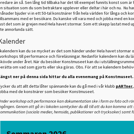
redare än så. Sen lång tid tillbaka har det till exempel funnits konst som 
en situation som du som betraktare upplever eller deltar i här och nu. Nu h
ånader bjuder vi in ett 50-tal konstnärer från hela världen för långa och ko
tillsammans med er besökare. Du kanske vill vara med och jobba med en konst
just det som är grejen med Hela havet stormar. Som ett skepp lastat med up
ite annorlunda sätt.
Kalender
I kalendern kan du se mycket av det som händer under Hela havet stormar och
workshops till performance och föreläsningar. Nedanför kalendern kan du 
Skövde under året. När du besöker Konstmuseet kan du i utställningsrummet 
berätta om vad som gjorts eller ska göras. Obs. För att se kalendern behöv
Längst ner på denna sida hittar du alla evenemang på Konstmuseet.
ycker du att allt detta låter spännande kan du gå med i vår klubb
pARTner
jobba med de konstnärer som besöker Konstmuseet.
nder workshop och performance kan dokumentation ske i form av foto och rörlig 
ngången. Genom att gå in i lokalen samtycker du då till att du kan komma at
ommunikation (sociala medier, hemsida, publikationer och trycksaker) samt f
Sommaren 2026