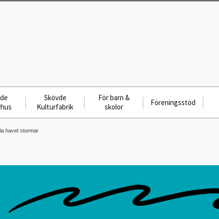
vde
Skövde
För barn &
Föreningsstöd
rhus
Kulturfabrik
skolor
la havet stormar