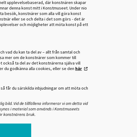
är helt upplevelsebaserad, där konstnären skapar
amnar denna konst mitt i Konstmuseet. Under nio
rta besök, konstnärer som alla vill göra konst
när eller se och delta i det som görs - det är
plevelser och möjligheter att möta konst på ett
 vad du kan ta del av – allt från samtal och
läsa mer om de konstnärer som kommer till
också ta del av det konstnärerna själva vill
er du godkänna alla cookies, eller se den
här
, så får du särskilda inbjudningar om att möta och
bild. Vid de tillfällena informerar vi om detta vid
t synas i material som används i Konstmuseets
ör konstnärens bruk.