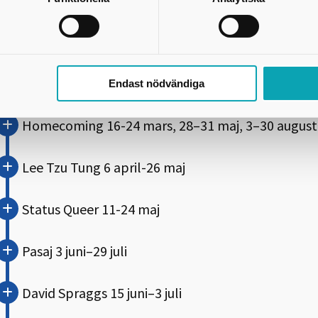
K. Skaraborg en gång i månaden
Adam James 9-15 mars, 23-28 mars, 4-10 maj
Endast nödvändiga
Homecoming 16-24 mars, 28–31 maj, 3–30 august
Lee Tzu Tung 6 april-26 maj
Status Queer 11-24 maj
Pasaj 3 juni–29 juli
David Spraggs 15 juni–3 juli