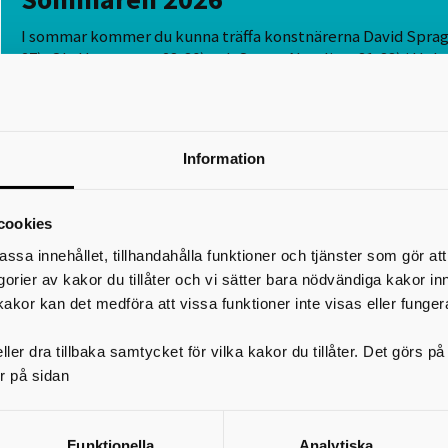
I sommar kommer du kunna träffa konstnärerna David Spragg
27), Ola Husamou v. 28-30) och Samot Nosslin v. 31-33) i Hela
stormar, då de tillsammans med kommunens sommarprakti
skapar konst och bjuder in dig till att delta på olika sätt. Det 
från kollektivt snällhetskaos och smärta som omvandlas till
kraft till klumpig magi och skulpturala ritualer samt övernat
Information
ljudlandskap.
cookies
Läs mer om konstnärerna i tidslinjen och se programpunkterna
evenemangkalendern, längre ner på denna sida.
assa innehållet, tillhandahålla funktioner och tjänster som gör at
egorier av kakor du tillåter och vi sätter bara nödvändiga kakor in
kakor kan det medföra att vissa funktioner inte visas eller funger
ler dra tillbaka samtycket för vilka kakor du tillåter. Det görs 
r på sidan
Kanslibyrån 2–7 februari, 12-18 oktober
Konstfack 9-14 februari
Funktionella
Analytiska