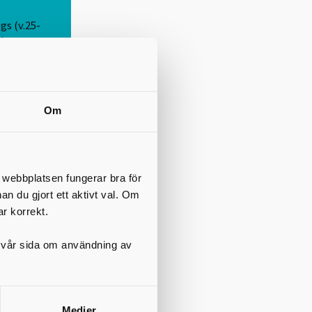
s (v.25-
 havet
kanter,
blir allt
 kreativ
urliga
Om
 i
t webbplatsen fungerar bra för
nan du gjort ett aktivt val. Om
ar korrekt.
på vår sida om användning av
Medier