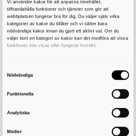
Vi använder kakor för att anpassa innehållet,
tillhandahålla funktioner och tjänster som gör att
webbplatsen fungerar bra för dig. Du väljer själv vilka
kategorier av kakor du tillåter och vi sätter bara
nödvändiga kakor innan du gjort ett aktivt val. Om du
väljer bort en kategori av kakor kan det medföra att vissa
funktioner inte visas eller fungerar korrekt.
Du kan när som helst ändra eller dra tillbaka samtycket
för vilka kakor du tillåter. Det görs på vår sida om
användning av kakor som du hittar längst ner på sidan
Nödvändiga
Funktionella
Tryckta böcker
Analytiska
Medier