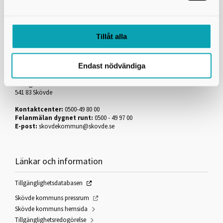
Skriv ut
Tillåt alla
Kontakta oss
Endast nödvändiga
Kultur i Skövde är en del av Skövde kommun
Skövde stadshus
Fredsgatan 4
541 83 Skövde
Kontaktcenter:
0500-49 80 00
Felanmälan dygnet runt:
0500 - 49 97 00
E-post:
skovdekommun@skovde.se
Länkar och information
Tillgänglighetsdatabasen
Skövde kommuns pressrum
Skövde kommuns hemsida
Tillgänglighetsredogörelse