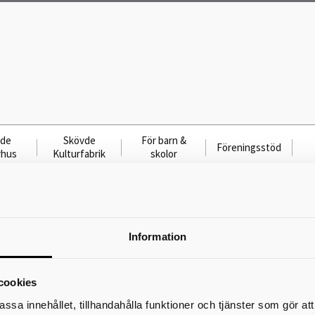
vde
Skövde
För barn &
Föreningsstöd
rhus
Kulturfabrik
skolor
Information
l-Einar Häckner
cookies
olleri, en stor dos humor och några visor.
assa innehållet, tillhandahålla funktioner och tjänster som gör at