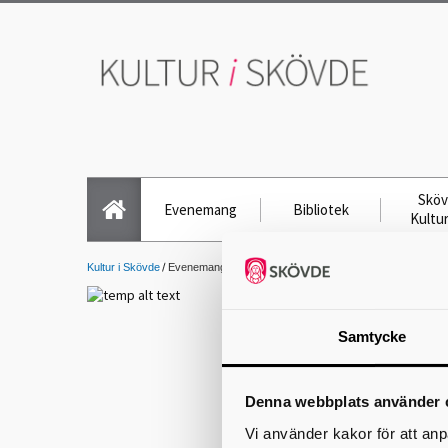
Skö
Evenemang
Bibliotek
Kultu
Kultur i Skövde
Evenemang info
Skövde
Samtycke
Siluetter - Car
Denna webbplats använder 
En makalös kväll med tr
Vi använder kakor för att anp