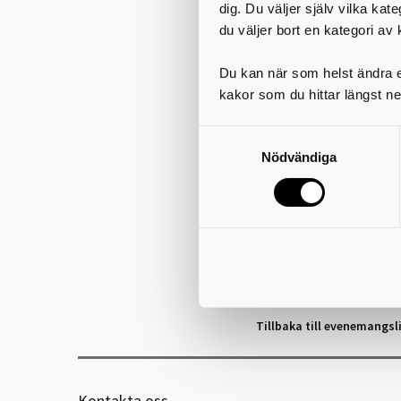
dig. Du väljer själv vilka kat
Carl-Einar Häckner kommer t
du väljer bort en kategori av 
dos humor och några visor, 
Du kan när som helst ändra el
"Jag har målat mina tankar.
vill fortsätta samtalet med
kakor som du hittar längst ne
komma tillbaka till Aftonst
igen mig. Det blir direkt. Rä
Det ska bli roligt!"
Nödvändiga
Välkomna!
Datum:
Fredag 6 februari k
Plats:
Stadsteatern, Sköv
Köp biljett >>
Biljetter säljs på Skövde 
Rullstolsplatser och Ledsag
Tillbaka till evenemangsl
Kontakta oss