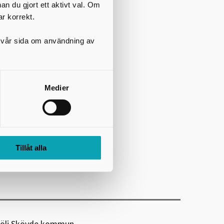
nan du gjort ett aktivt val. Om
väll med trolleri, en stor
ar korrekt.
på vår sida om användning av
ck som blir till bilder. Jag
 lovade mig själv att
rafter. Ni kommer att känna
Medier
ljetter via webben här.
Tillåt alla
ölj Skövde kommun