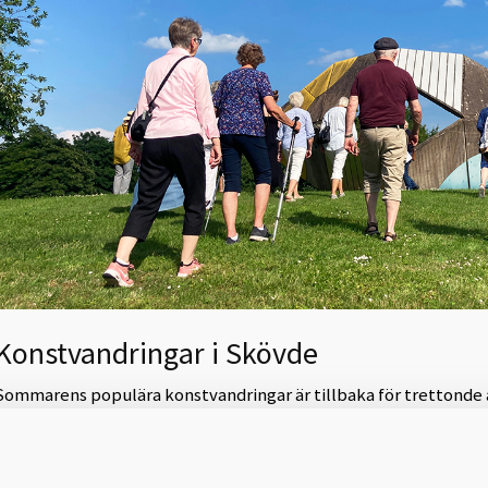
Konstvandringar i Skövde
Sommarens populära konstvandringar är tillbaka för trettonde år
konsten i våra offentliga rum med nya rutter och gästspel - till 
ad händer när vi tittar på vår stad och konsten på andra sätt eller med ann
illsammans med andra - eller när vi deltar i stället för att bara iaktta? Va