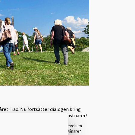
et i rad. Nu fortsätter dialogen kring
fots, på hjul och med inbjudna konstnärer!
an blick? Vad sker när vi delar den upplevelsen
d betyder konsten för staden och dess invånare?