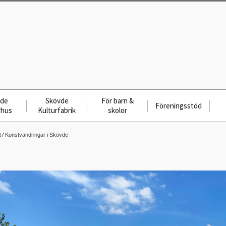
vde
Skövde
För barn &
Föreningsstöd
rhus
Kulturfabrik
skolor
t
Konstvandringar i Skövde