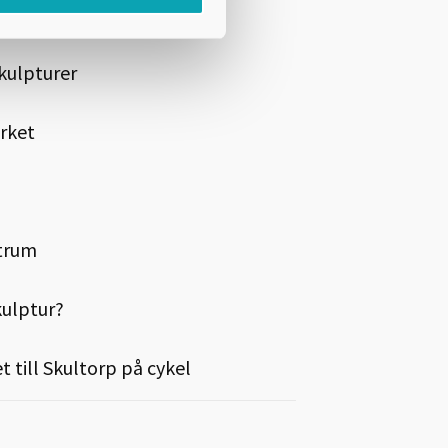
kövde – Del 2
skulpturer
erket
ntrum
kulptur?
 till Skultorp på cykel