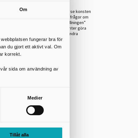
Om
et gör att du varje vecka kommer kunna se konsten
da konst, samt reflektera över och ställa frågor om
stnärer, som har residens i ”icke-utställningen”
sammans med museets sommarpraktikanter göra
rade i Skövdes centrum, men också på andra
t webbplatsen fungerar bra för
nan du gjort ett aktivt val. Om
ar korrekt.
start- och slutpunkter.
på vår sida om användning av
Medier
 Skövde – Del 1
a, or looking down
Tillåt alla