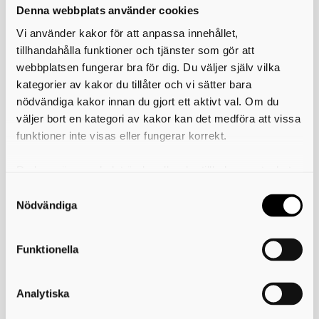
Denna webbplats använder cookies
Vi använder kakor för att anpassa innehållet,
tillhandahålla funktioner och tjänster som gör att
webbplatsen fungerar bra för dig. Du väljer själv vilka
kategorier av kakor du tillåter och vi sätter bara
nödvändiga kakor innan du gjort ett aktivt val. Om du
väljer bort en kategori av kakor kan det medföra att vissa
Kultur i Stenum
funktioner inte visas eller fungerar korrekt.
Du kan när som helst ändra eller dra tillbaka samtycket
för vilka kakor du tillåter. Det görs på vår sida om
användning av kakor som du hittar längst ner på sidan
Nödvändiga
Funktionella
Analytiska
Rizoma Galleri