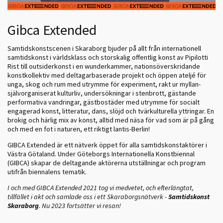
Gibca Extended
Samtidskonstscenen i Skaraborg bjuder på allt från internationell
samtidskonst i världsklass och storskalig offentlig konst av Pipilotti
Rist till outsiderkonst i en wunderkammer, nationsöverskridande
konstkollektiv med deltagarbaserade projekt och öppen ateljé för
unga, skog och rum med utrymme för experiment, rakt ur myllan-
självorganiserat kulturliv, undersökningar i stenbrott, gästande
performativa vandringar, gästbostäder med utrymme för socialt
engagerad konst, litteratur, dans, slöjd och tvärkulturella yttringar. En
brokig och härlig mix av konst, alltid med näsa för vad som är på gång
och med en fot i naturen, ett riktigt lantis-Berlin!
GIBCA Extended är ett nätverk öppet för alla samtidskonstaktörer i
Västra Götaland. Under Göteborgs Internationella Konstbiennal
(GIBCA) skapar de deltagande aktörerna utställningar och program
utifrån biennalens tematik.
I och med GIBCA Extended 2021 tog vi medvetet, och efterlängtat,
tillfället i akt och samlade oss i ett Skaraborgsnätverk -
Samtidskonst
Skaraborg
. Nu 2023 fortsätter vi resan!