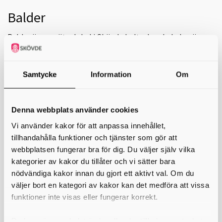
Balder
Balder är en möteslokal i Skövde kulturhus. Lokalen är
lämplig för främst möten av olika slag.
Publikplatser
Samtycke
Information
Om
Biosittning: 50 personer
Skolsittning: 40 personer
Gruppsittning: 30 personer
U-sittning: 25 personer
Denna webbplats använder cookies
Utrustning
Vi använder kakor för att anpassa innehållet,
AV-utrustning
tillhandahålla funktioner och tjänster som gör att
Whiteboard
Blädderblock
webbplatsen fungerar bra för dig. Du väljer själv vilka
Trådlöst nätverk
kategorier av kakor du tillåter och vi sätter bara
nödvändiga kakor innan du gjort ett aktivt val. Om du
Övrigt
väljer bort en kategori av kakor kan det medföra att vissa
Balder ligger i Skövde Kulturhus vid Resecentrum, med närhet till
funktioner inte visas eller fungerar korrekt.
både hotell och restauranger.
Bokning
Du kan när som helst ändra eller dra tillbaka samtycket