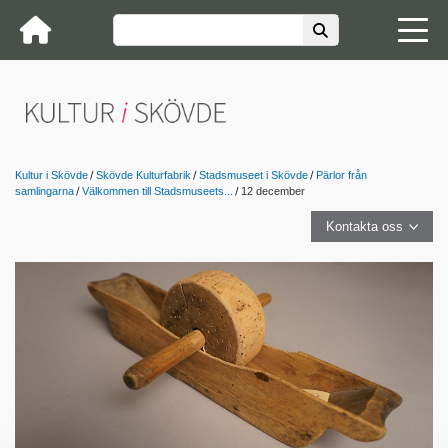
Kultur i Skövde
Skövde Kulturfabrik
Stadsmuseet i Skövde
Pärlor från
samlingarna
Välkommen till Stadsmuseets...
12 december
Kontakta oss