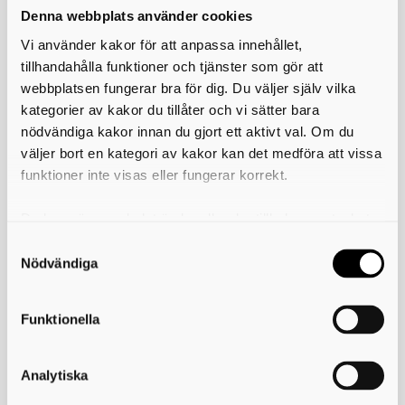
Denna webbplats använder cookies
Vi använder kakor för att anpassa innehållet,
tillhandahålla funktioner och tjänster som gör att
webbplatsen fungerar bra för dig. Du väljer själv vilka
kategorier av kakor du tillåter och vi sätter bara
nödvändiga kakor innan du gjort ett aktivt val. Om du
väljer bort en kategori av kakor kan det medföra att vissa
funktioner inte visas eller fungerar korrekt.
Du kan när som helst ändra eller dra tillbaka samtycket
för vilka kakor du tillåter. Det görs på vår sida om
användning av kakor som du hittar längst ner på sidan
Nödvändiga
Funktionella
Stadsmuseets sillform i gjutjärn är tillverkad av Skoglund & Olson
Analytiska
(1874-1970) i Gävle. Sillformen är på sätt och vis resultatet av att två
saker skedde samtidigt under slutet av 1800-talet: Den sista stora