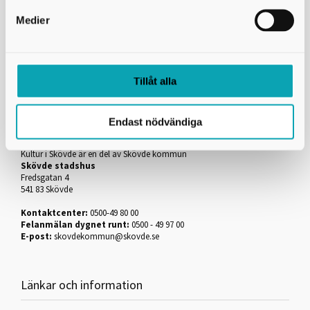
sillperioden i Bohuslän och gjutjärnets stora genombrott.
Medier
Skriv ut
Tillåt alla
Endast nödvändiga
Kontakta oss
Kultur i Skövde är en del av Skövde kommun
Skövde stadshus
Fredsgatan 4
541 83 Skövde
Kontaktcenter:
0500-49 80 00
Felanmälan dygnet runt:
0500 - 49 97 00
E-post:
skovdekommun@skovde.se
Länkar och information