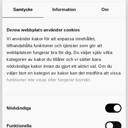
Samtycke
Information
Om
Ikoniska bossar
Filosofin bakom spelvärldens antagonister
Denna webbplats använder cookies
Utställningen tar fokus på spelvärldens antagonister. Material,
Vi använder kakor för att anpassa innehållet,
efterforskningar och utställningens formspråk har gemensamt
tillhandahålla funktioner och tjänster som gör att
arbetats fram och producerats av museiföreningen DiSK. I
utställningen presenteras ett urval av dataspelvärldens mest
webbplatsen fungerar bra för dig. Du väljer själv vilka
ikoniska bossar. Vilka är de? Vad har inspirerat dem? Och varför är vi
kategorier av kakor du tillåter och vi sätter bara
så fascinerade av spelvärldens antagonister?
nödvändiga kakor innan du gjort ett aktivt val. Om du
Visas 29/11 - 17/1 2026
väljer bort en kategori av kakor kan det medföra att vissa
Skriv ut
funktioner inte visas eller fungerar korrekt.
Du kan när som helst ändra eller dra tillbaka samtycket
Kontakta oss
för vilka kakor du tillåter. Det görs på vår sida om
användning av kakor som du hittar längst ner på sidan
Nödvändiga
Kultur i Skövde är en del av Skövde kommun
Skövde stadshus
Fredsgatan 4
Funktionella
541 83 Skövde