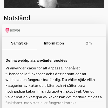
Motstånd
Den 27 januari uppmärksammas Förintelsens minnesdag
över hela världen. Med anledning av detta visar
Stadsmuseet utställningen ”Motstånd”, som är
producerad av Forum för levande historia.
Samtycke
Information
Om
Utställningen handlar om enskilda personer som stod emot, som
valde att gå mot strömmen och ta kampen mot den nazityska terrorn.
Dessa människor kom från olika samhällsskikt med olika religiösa och
Denna webbplats använder cookies
politiska uppfattningar, och alla gjorde de motstånd på sitt eget
sätt.
Vi använder kakor för att anpassa innehållet,
tillhandahålla funktioner och tjänster som gör att
Alla motståndshandlingar räknades. Även de små stegen, bemötande
webbplatsen fungerar bra för dig. Du väljer själv vilka
och medkänsla, ordval och blickar, kunde göra skillnad.
kategorier av kakor du tillåter och vi sätter bara
På bilden ovan ser vi Ella Lingens som tillsammans med sin man Kurt
nödvändiga kakor innan du gjort ett aktivt val. Om du
gömmer judar i sitt hem och hjälper dem fly under kriget. För att få
veta mer om henne och andra som satte upp motstånd under kriget,
väljer bort en kategori av kakor kan det medföra att vissa
se bildespelet nedan.
funktioner inte visas eller fungerar korrekt.