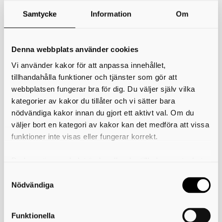
Samtycke
Information
Om
Vävglädje
Örbäcksvävarna och Vasastans vävstuga ställer ut på
Denna webbplats använder cookies
Stadsmuseet i Skövde.
Vi använder kakor för att anpassa innehållet,
Välkommen att ta del av en färgsprakande utställning med fokus på
tillhandahålla funktioner och tjänster som gör att
det vävda. Stadsmuseet visar vävda föremål från Örbäcksvävarna
och Vasastans vävstuga.
webbplatsen fungerar bra för dig. Du väljer själv vilka
kategorier av kakor du tillåter och vi sätter bara
Visas 4/10 - 19/10 2024
nödvändiga kakor innan du gjort ett aktivt val. Om du
väljer bort en kategori av kakor kan det medföra att vissa
Skriv ut
funktioner inte visas eller fungerar korrekt.
Du kan när som helst ändra eller dra tillbaka samtycket
Kontakta oss
för vilka kakor du tillåter. Det görs på vår sida om
användning av kakor som du hittar längst ner på sidan
Nödvändiga
Kultur i Skövde är en del av Skövde kommun
Skövde stadshus
Fredsgatan 4
Funktionella
541 83 Skövde