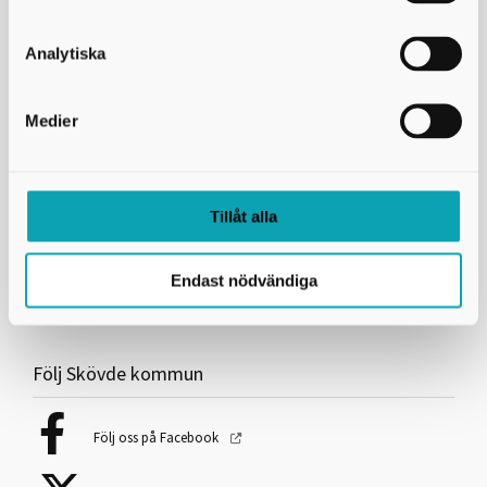
Kontaktcenter:
0500-49 80 00
Felanmälan dygnet runt:
0500 - 49 97 00
Analytiska
E-post:
skovdekommun@skovde.se
Medier
Länkar och information
Tillgänglighetsdatabasen
Tillåt alla
Skövde kommuns pressrum
Skövde kommuns hemsida
Tillgänglighetsredogörelse
Endast nödvändiga
Användning av kakor (cookies)
Följ Skövde kommun
Följ oss på Facebook