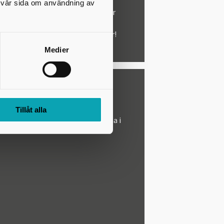
 dela dina bilder med oss?
på vår sida om användning av
 gärna #bibliotekeniskovde eller
otekeniskovde på sociala medier!
Medier
r
Tillåt alla
ur förutom ledarhundar är tillåtna i