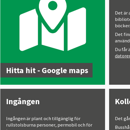
Det är 
bibliot
böcker
Det fi
använd
Du får
datore
Hitta hit - Google maps
Ingången
Koll
Ingången är plant och tillgänglig för
Det går
rullstolsburna personer, permobil och för
Busshå