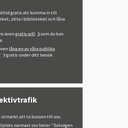
alltid gratis att komma in till
eket, sitta i biblioteket och låna
.
nns även
gratis wifi
som du kan
a.
 även
låna en av våra publika
r
gratis under ditt besök.
ektivtrafik
 utmärkt att ta bussen till oss.
llplats närmast oss heter "Solvägen