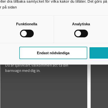
Vill du
ler dra tillbaka samtycket för vilka kakor du tillåter. Det görs 
Använd
r på sidan
tagga
@bibli
Funktionella
Analytiska
Barnvagn och skötrum
Dju
Det finns tyvärr varken skötrum eller
Endast nödvändiga
skötbord på biblioteket.
Inga dj
huset.
Du är självklart välkommen att ta din
barnvagn med dig in.