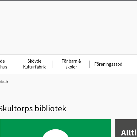
vde
Skövde
För barn &
Föreningsstöd
rhus
Kulturfabrik
skolor
liotek
Skultorps bibliotek
Allt