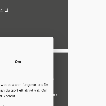
.
t.
ografering
Om
tillåtet att fotografera utan blixt,
e för kommersiella syften utan
t webbplatsen fungerar bra för
lt tillstånd.
nan du gjort ett aktivt val. Om
att alla inte vill, kan eller får vara
ar korrekt.
 ett foto.