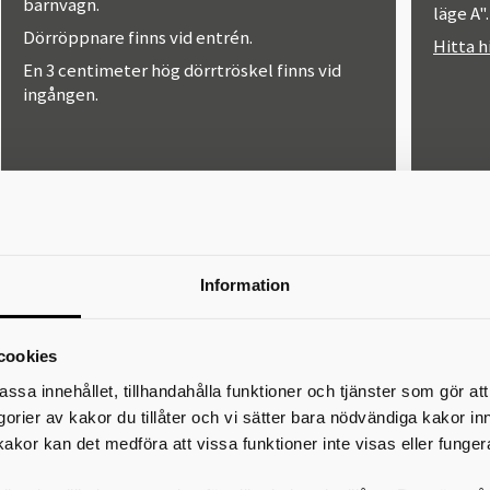
barnvagn.
läge A"
Dörröppnare finns
vid entrén.
Hitta hi
En 3 centimeter hög dörrtröskel finns vid
ingången.
Parkering
Fot
Information
Det finns en gratis parkering precis utanför
cookies
Det är 
biblioteket.
men int
assa innehållet, tillhandahålla funktioner och tjänster som gör at
Hitta hit.
speciel
egorier av kakor du tillåter och vi sätter bara nödvändiga kakor in
Tänk på 
kakor kan det medföra att vissa funktioner inte visas eller funger
med på