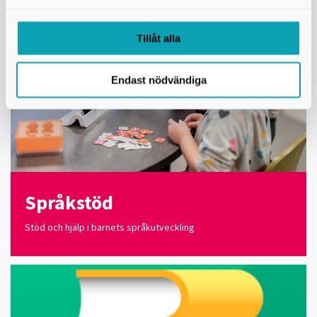
Tillåt alla
Endast nödvändiga
Språkstöd
Stöd och hjälp i barnets språkutveckling