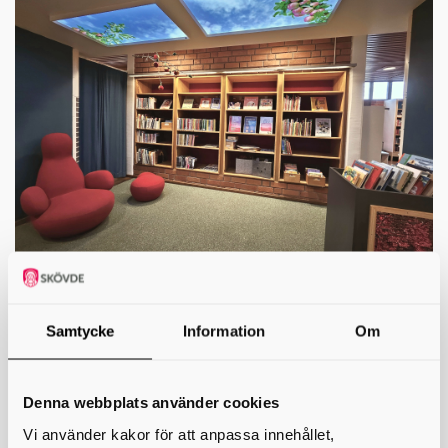
Äppelrummet
Samtycke
Information
Om
För dig med funktionsnedsättning
Denna webbplats använder cookies
Vi använder kakor för att anpassa innehållet,