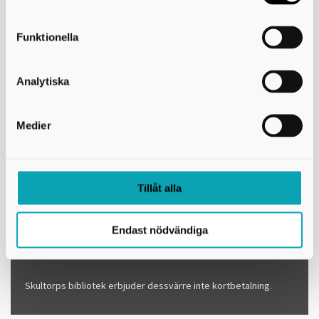
Funktionella
Analytiska
Medier
Betalningsalternativ
Tillåt alla
Skultorps biblioteket tar emot betalningar på följande sätt:
Endast nödvändiga
Kontant
Swish
Skultorps bibliotek erbjuder dessvärre inte kortbetalning.