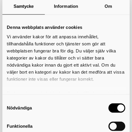
Vad kan jag göra i biblioteket
Samtycke
Information
Om
Du kan söka i bibliotekskatalogen, reservera och låna om.
Du kan även hämta och låna dina reserverade böcker
själv. Reserverade böcker står i en särskild hylla,
Denna webbplats använder cookies
sorterade i nummerordning efter ditt låntagar-ID. Numret
Vi använder kakor för att anpassa innehållet,
står i meddelandet du fått från biblioteket om att boken är
klar att hämta.
tillhandahålla funktioner och tjänster som gör att
Du lånar materialet i självbetjäningsautomaten. Kontrollera
webbplatsen fungerar bra för dig. Du väljer själv vilka
noga på skärmen att alla dina böcker blivit registrerade.
kategorier av kakor du tillåter och vi sätter bara
Spara gärna kvittot.
nödvändiga kakor innan du gjort ett aktivt val. Om du
Böcker som ska lämnas tillbaka lägger du i
väljer bort en kategori av kakor kan det medföra att vissa
återlämningslådan.
funktioner inte visas eller fungerar korrekt.
Du få även använda dator samt använda biblioteket för
studier, tidskriftsläsning och möten.
Du kan när som helst ändra eller dra tillbaka samtycket
för vilka kakor du tillåter. Det görs på vår sida om
användning av kakor som du hittar längst ner på sidan
Nödvändiga
Kom igång
För att få tillgång till Meröppet behöver du:
Funktionella