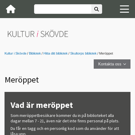
Kultur i Skövde
Bibliotek
Hitta ditt bibliotek
Skultorps bibliotek
Meröppet
Kontakta oss
Meröppet
Vad är meröppet
Som meröppetbesökare kommer du in på biblioteket alla
dagar mellan 7 - 21, även när det inte finns personal på plats.
Du får en tagg och en personlig kod som du använder för att
låsa upp.