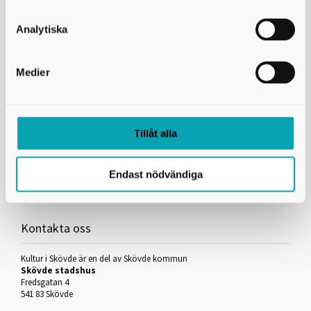
vara minst 18 år och kunna visa legitimation
ha ett lånekort med pinkod i Bibliotek Mellansjö
Analytiska
ingå ett skriftligt avtal för MERÖPPET dit ditt personliga
lånekort blir knutet
förbinda dig att följa reglerna som följer med avtalet.
Medier
Besök Skultorps bibliotek under ordinarie, bemannad öppettid
så hjälper vi dig att komma igång.
Tillåt alla
Skriv ut
Endast nödvändiga
Kontakta oss
Kultur i Skövde är en del av Skövde kommun
Skövde stadshus
Fredsgatan 4
541 83 Skövde