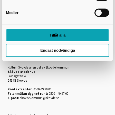
✉
medborgarserviceryd@skovde.se
Medier
0500 49 38 75
Skriv ut
Tillåt alla
Endast nödvändiga
Kontakta oss
Kultur i Skövde är en del av Skövde kommun
Skövde stadshus
Fredsgatan 4
541 83 Skövde
Kontaktcenter:
0500-49 80 00
Felanmälan dygnet runt:
0500 - 49 97 00
E-post:
skovdekommun@skovde.se