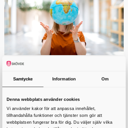
Vilka språk finns det?
Samtycke
Information
Om
Albanska
Polska
Arabiska
Somaliska
Denna webbplats använder cookies
Assyriska / Syrianska
Vi använder kakor för att anpassa innehållet,
Thailändska
tillhandahålla funktioner och tjänster som gör att
webbplatsen fungerar bra för dig. Du väljer själv vilka
Bosniska/ Kroatiska/ Serbiska
Tigrinska