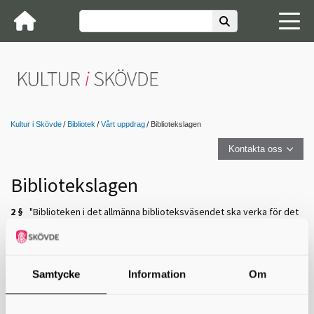
Kultur i Skövde
Bibliotek
Vårt uppdrag
Bibliotekslagen
Kontakta oss
Bibliotekslagen
2 §
"Biblioteken i det allmänna biblioteksväsendet ska verka för det
demokratiska samhällets utveckling genom att bidra till
kunskapsförmedling och fri åsiktsbildning.
Biblioteken i det allmänna biblioteksväsendet ska främja litteraturens
ställning och intresset för bildning, upplysning, utbildning och
Samtycke
Information
Om
forskning samt kulturell verksamhet i övrigt. Biblioteksverksamhet
ska finnas tillgänglig för alla."