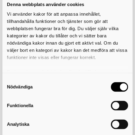
Denna webbplats använder cookies
Läs hela bibliotekslagen
Vi använder kakor för att anpassa innehållet,
tillhandahålla funktioner och tjänster som gör att
Skriv ut
webbplatsen fungerar bra för dig. Du väljer själv vilka
kategorier av kakor du tillåter och vi sätter bara
nödvändiga kakor innan du gjort ett aktivt val. Om du
väljer bort en kategori av kakor kan det medföra att vissa
Kontakta oss
funktioner inte visas eller fungerar korrekt.
Kultur i Skövde är en del av Skövde kommun
Skövde stadshus
Du kan när som helst ändra eller dra tillbaka samtycket
Fredsgatan 4
för vilka kakor du tillåter. Det görs på vår sida om
541 83 Skövde
användning av kakor som du hittar längst ner på sidan
Nödvändiga
Kontaktcenter:
0500-49 80 00
Felanmälan dygnet runt:
0500 - 49 97 00
E-post:
skovdekommun@skovde.se
Funktionella
Länkar och information
Analytiska