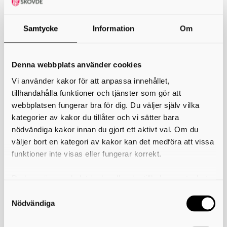
Anna Sjödahl
Anna Sjödahl (1934-2001)
Samtycke
Information
Om
Under det feministiska mottot Det personliga är politiskt är Anna
Sjödahl tongivande på 1970-talets konstscen. Genom sina teckningar
och målningar synliggör hon med tydlig skärpa patriarkala
Denna webbplats använder cookies
maktstrukturer både i och utanför hemmet. Hur räcker en till – som
Vi använder kakor för att anpassa innehållet,
konstnär, ensamstående mamma till fyra barn, som älskare och som
människa? Utifrån henne själv, utforskar Anna Sjödahl frågor kring
tillhandahålla funktioner och tjänster som gör att
kvinnliga erfa-renheter och sexualitet. Genom sin konst ifrågasätter
webbplatsen fungerar bra för dig. Du väljer själv vilka
hon samhällets sociala regler och sätter fingret på många frågor som
kategorier av kakor du tillåter och vi sätter bara
tyvärr är lika aktuella än i idag.
nödvändiga kakor innan du gjort ett aktivt val. Om du
Läs mer>
väljer bort en kategori av kakor kan det medföra att vissa
funktioner inte visas eller fungerar korrekt.
Skriv ut
Du kan när som helst ändra eller dra tillbaka samtycket
för vilka kakor du tillåter. Det görs på vår sida om
Kontakta oss
användning av kakor som du hittar längst ner på sidan
Nödvändiga
Kultur i Skövde är en del av Skövde kommun