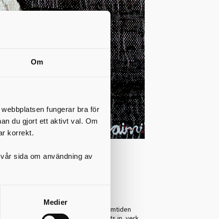
Om
t webbplatsen fungerar bra för
nan du gjort ett aktivt val. Om
ar korrekt.
på vår sida om användning av
dan och hur skiljer det sig mot idag?
Medier
i någon form av dialog inte bara med samtiden
 just nu många verk som nyligen köpts in, verk