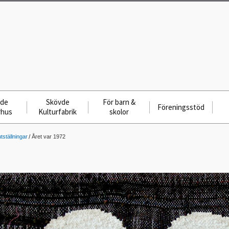
vde
Skövde
För barn &
Föreningsstöd
rhus
Kulturfabrik
skolor
tställningar
Året var 1972