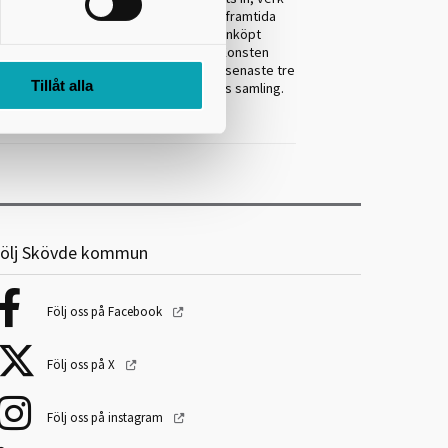
s bland de senaste årens nyinköp både framtida
undera. Hur såg en utställning med nyinköpt
ilka är verken som vi har ”glömt bort”? Konsten
ar 1972
kommer vi uppmärksamma de senaste tre
Tillåt alla
i har förvärvat denna konst till museets samling.
ölj Skövde kommun
Följ oss på Facebook
Följ oss på X
Följ oss på instagram