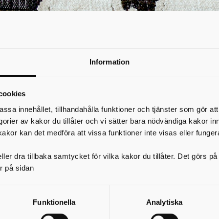
Information
cookies
assa innehållet, tillhandahålla funktioner och tjänster som gör at
egorier av kakor du tillåter och vi sätter bara nödvändiga kakor in
kakor kan det medföra att vissa funktioner inte visas eller funger
Året var 1972
ler dra tillbaka samtycket för vilka kakor du tillåter. Det görs 
r på sidan
Torsdag 1 december 2022-söndag 12 februari 2023
yinköp nu och då - Hur såg en utställning med nyinköpt konst ut för 50 år se
Funktionella
Analytiska
Samlandet är ett helt centralt uppdrag för ett museum. Allt samlande sker 
utan även med tidigare och kommande generationer. På Konstmuseet hänger