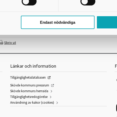
som vi bedömer som viktiga här och nu. Då varje tid har sin berättelse finn
klassiker, men även verk som kommer att glömmas bort. Detta fick oss att f
onst ut för 50 år sedan? Vi vet ju vilka klassikerna från den tiden är, men v
inns ju kvar, så varför inte ta reda på det. Parallellt med utställningen
Året v
Endast nödvändiga
rens inköp på våning två i museet och berätta mer om hur vi har tänkt när v
Skriv ut
Länkar och information
F
Tillgänglighetsdatabasen
Skövde kommuns pressrum
Skövde kommuns hemsida
Tillgänglighetsredogörelse
Användning av kakor (cookies)