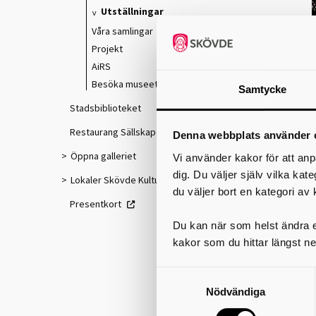
Utställningar
Våra samlingar
Projekt
AiRS
Besöka museet
Samtycke
Stadsbiblioteket
Restaurang Sällskapet
Denna webbplats använder 
Öppna galleriet
Vi använder kakor för att anp
dig. Du väljer själv vilka kat
Lokaler Skövde Kulturhus
du väljer bort en kategori av 
Presentkort
Du kan när som helst ändra el
kakor som du hittar längst ne
N
Nödvändiga