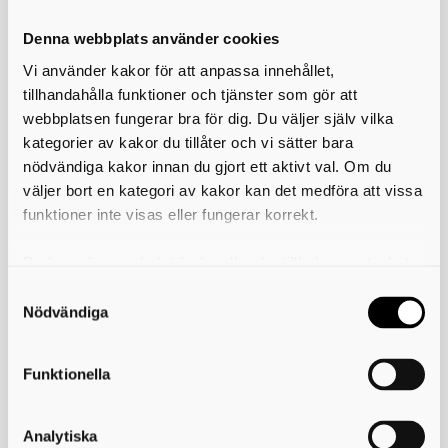
Anmälan och avgifter
Denna webbplats använder cookies
Vi använder kakor för att anpassa innehållet,
tillhandahålla funktioner och tjänster som gör att
webbplatsen fungerar bra för dig. Du väljer själv vilka
Vanliga frågor
kategorier av kakor du tillåter och vi sätter bara
nödvändiga kakor innan du gjort ett aktivt val. Om du
väljer bort en kategori av kakor kan det medföra att vissa
funktioner inte visas eller fungerar korrekt.
Fler kurser på Kulturskolan
Du kan när som helst ändra eller dra tillbaka samtycket
Du som har en funktionsvariation eller funktionsnedsättning är
givetvis välkommen att söka alla våra kurser! Hör av dig om du
för vilka kakor du tillåter. Det görs på vår sida om
undrar hur vi kan anpassa vår undervisning efter just dig. Skicka
användning av kakor som du hittar längst ner på sidan
Nödvändiga
ett mail till kulturfabriken@skovde.se eller ring 0500-49 83 21.
Våra kurser
Funktionella
Analytiska