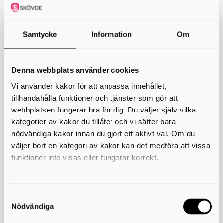
Musikal
Samtycke
Information
Om
Denna webbplats använder cookies
Vi använder kakor för att anpassa innehållet,
tillhandahålla funktioner och tjänster som gör att
webbplatsen fungerar bra för dig. Du väljer själv vilka
kategorier av kakor du tillåter och vi sätter bara
nödvändiga kakor innan du gjort ett aktivt val. Om du
väljer bort en kategori av kakor kan det medföra att vissa
funktioner inte visas eller fungerar korrekt.
Musikproduktion
Du kan när som helst ändra eller dra tillbaka samtycket
för vilka kakor du tillåter. Det görs på vår sida om
användning av kakor som du hittar längst ner på sidan
Nödvändiga