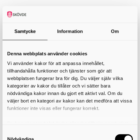
Luciahögtid i St:a Helena Kyrka
Välkommen till Luciahögtid i S:ta Helena kyrka med elever och lärare
från EsMusik och Kulturskolans elever.
Samtycke
Information
Om
Behållningen från biljettförsäljningen går till Rädda Barnen och
Musikhjälpen.
Denna webbplats använder cookies
Datum och tid:
4 december 2025 kl 19.00
Plats:
S:ta Helena Kyrka
Vi använder kakor för att anpassa innehållet,
Biljettsläpp:
13 november 2025 kl 12.00
tillhandahålla funktioner och tjänster som gör att
webbplatsen fungerar bra för dig. Du väljer själv vilka
Biljetter säljs på
ticketmaster.se
och på Welcome House Skövde
tel: 0500-446688.
kategorier av kakor du tillåter och vi sätter bara
Observera att inga biljetter säljs i Kyrkans Hus.
nödvändiga kakor innan du gjort ett aktivt val. Om du
Läs mer om
Luciahögtid Skövde
väljer bort en kategori av kakor kan det medföra att vissa
funktioner inte visas eller fungerar korrekt.
Du kan när som helst ändra eller dra tillbaka samtycket
Skriv ut
för vilka kakor du tillåter. Det görs på vår sida om
användning av kakor som du hittar längst ner på sidan
Nödvändiga