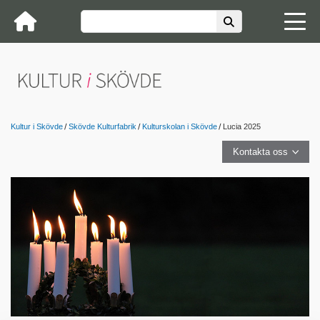
Kultur i Skövde
Skövde Kulturfabrik
Kulturskolan i Skövde
Lucia 2025
Kontakta oss