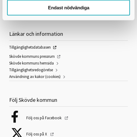
Kontaktcenter:
0500-49 80 00
Felanmälan dygnet runt:
0500 - 49 97 00
Endast nödvändiga
E-post:
skovdekommun@skovde.se
Länkar och information
Tillgänglighetsdatabasen
Skövde kommuns pressrum
Skövde kommuns hemsida
Tillgänglighetsredogörelse
Användning av kakor (cookies)
Följ Skövde kommun
Följ oss på Facebook
Följ oss på X