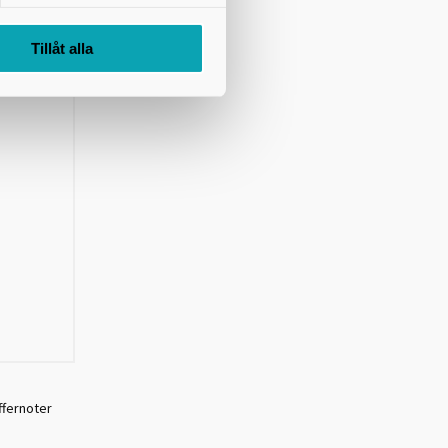
Tillåt alla
iffernoter