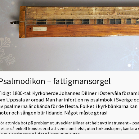
Psalmodikon – fattigmansorgel
Tidigt 1800-tal: Kyrkoherde Johannes Dillner i Östervåla församl
om Uppsala är oroad. Man har infört en ny psalmbok i Sverige oc
av psalmerna är okända för de flesta. Folket i kyrkbänkarna kan 
noter och sången blir lidande. Något måste göras!
ör att råda bot på problemet utvecklar Dillner ett helt nytt instrument – p
et är så enkelt konstruerat att vem som helst, utan förkunskaper, kan lära 
de nya psalmerna på det på bara 20 minuter.