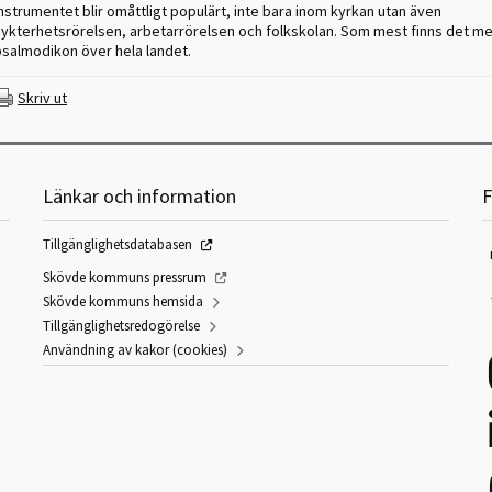
nstrumentet blir omåttligt populärt, inte bara inom kyrkan utan även
nykterhetsrörelsen, arbetarrörelsen och folkskolan. Som mest finns det me
psalmodikon över hela landet.
Skriv ut
Länkar och information
F
Tillgänglighetsdatabasen
Skövde kommuns pressrum
Skövde kommuns hemsida
Tillgänglighetsredogörelse
Användning av kakor (cookies)