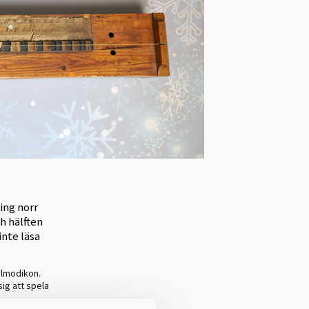
ing norr
h hälften
inte läsa
salmodikon.
sig att spela