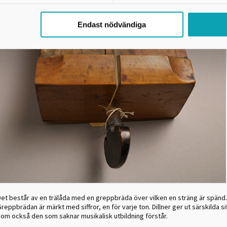
Endast nödvändiga
Det består av en trälåda med en greppbräda över vilken en sträng är spänd.
reppbrädan är märkt med siffror, en för varje ton. Dillner ger ut särskilda s
som också den som saknar musikalisk utbildning förstår.